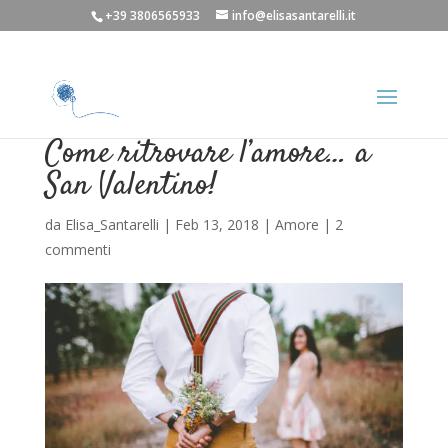
+39 3806565933
info@elisasantarelli.it
Come ritrovare l’amore… a
San Valentino!
da
Elisa_Santarelli
|
Feb 13, 2018
|
Amore
|
2
commenti