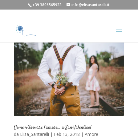
+39 3806565933
info@elisasantarelli.it
Come ritrovare l’amore… a San Valentino!
da
Elisa_Santarelli
|
Feb 13, 2018
|
Amore